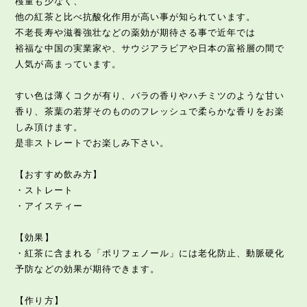
穫量も少なく、
他の紅茶と比べ抗酸化作用が高い事が知られています。
不老長寿や滋養強壮などの薬効が期待さる事で近年では
裕福な中国の実業家や、サウジアラビアや日本の富裕層の間で
人気が高まっています。
すい色は薄くコクが有り、バラの香りやハチミツのような甘い
香り、茶葉の若芽そのもののフレッシュで柔らかな香りをお楽
しみ頂けます。
是非ストレートでお楽しみ下さい。
【おすすめ飲み方】
・ストレート
・アイスティー
【効果】
・紅茶に含まれる「ポリフェノール」には老化防止、動脈硬化
予防などの効果が期待できます。
【作り方】